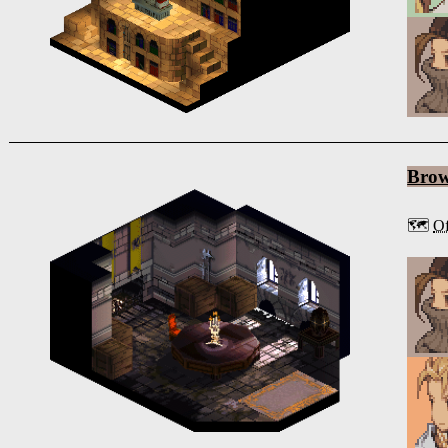
Bro
🗺️
Of